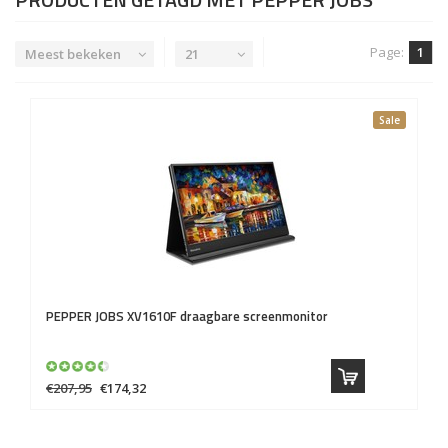
Page:
1
Meest bekeken
21
Sale
PEPPER JOBS
XV1610F draagbare screenmonitor
€207,95
€174,32