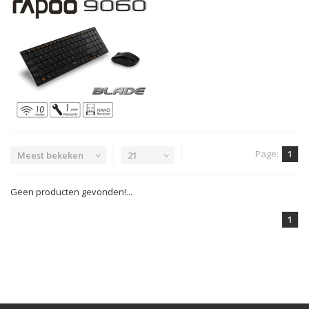
Page:
1
Meest bekeken
21
Geen producten gevonden!...
1