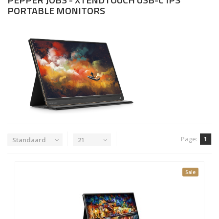
PORTABLE MONITORS
Page:
1
Standaard
21
Sale