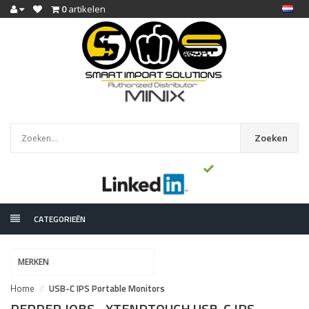
0
artikelen
Zoeken
CATEGORIEËN
MERKEN
Home
USB-C IPS Portable Monitors
PEPPER JOBS - XTENDTOUCH USB-C IPS