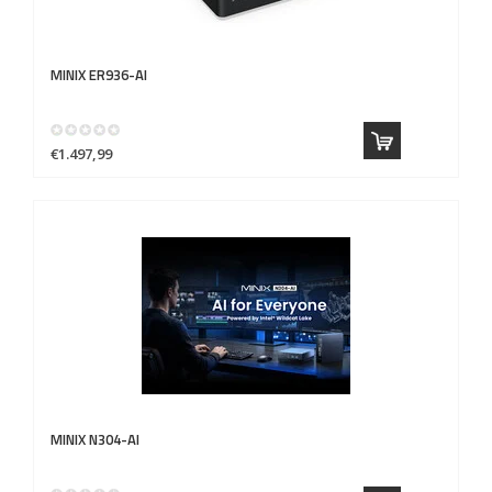
MINIX
ER936-AI
€1.497,99
MINIX
N304-AI