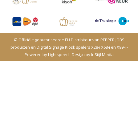
© Officiële geautoriseerde EU Distribiteur van PEPPER JOBS
producten en Digital Signage Kiosk spelers X28-i X68-i en X99-i -
Powered by
Lightspeed
- Design by
InStijl Media