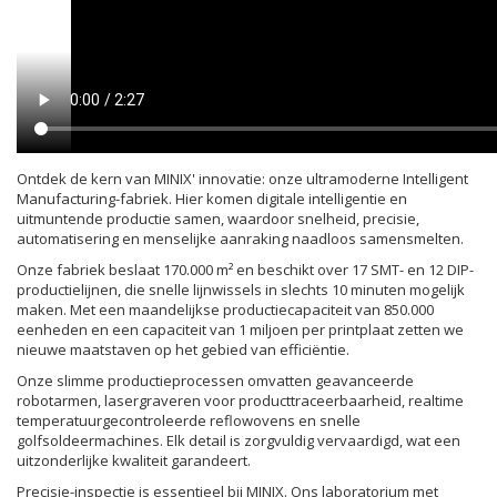
Ontdek de kern van MINIX' innovatie: onze ultramoderne Intelligent
Manufacturing-fabriek. Hier komen digitale intelligentie en
uitmuntende productie samen, waardoor snelheid, precisie,
automatisering en menselijke aanraking naadloos samensmelten.
Onze fabriek beslaat 170.000 m² en beschikt over 17 SMT- en 12 DIP-
productielijnen, die snelle lijnwissels in slechts 10 minuten mogelijk
maken. Met een maandelijkse productiecapaciteit van 850.000
eenheden en een capaciteit van 1 miljoen per printplaat zetten we
nieuwe maatstaven op het gebied van efficiëntie.
Onze slimme productieprocessen omvatten geavanceerde
robotarmen, lasergraveren voor producttraceerbaarheid, realtime
temperatuurgecontroleerde reflowovens en snelle
golfsoldeermachines. Elk detail is zorgvuldig vervaardigd, wat een
uitzonderlijke kwaliteit garandeert.
Precisie-inspectie is essentieel bij MINIX. Ons laboratorium met