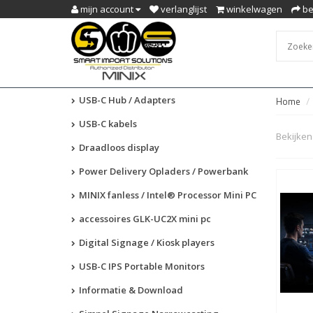
mijn account
verlanglijst
winkelwagen
be
USB-C Hub / Adapters
Home
USB-C kabels
Bekijken 
Draadloos display
Power Delivery Opladers / Powerbank
MINIX fanless / Intel® Processor Mini PC
accessoires GLK-UC2X mini pc
Digital Signage / Kiosk players
USB-C IPS Portable Monitors
Informatie & Download