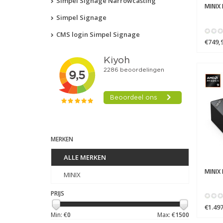
Simpel Signage Narrowcasting
MINIX
Simpel Signage
CMS login Simpel Signage
€749,
MERKEN
ALLE MERKEN
MINIX
MINIX
PRIJS
€1.497
Min: €
0
Max: €
1500