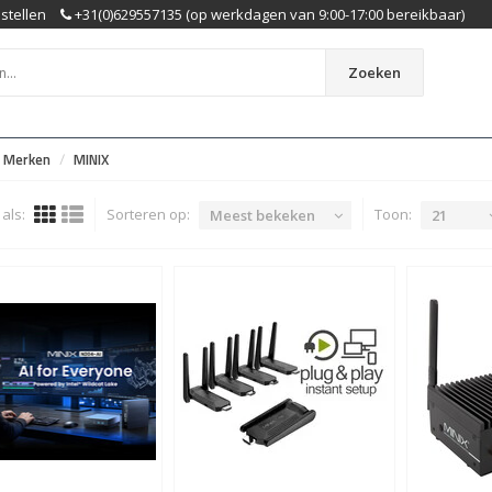
stellen
+31(0)629557135 (op werkdagen van 9:00-17:00 bereikbaar)
Zoeken
Merken
MINIX
als:
Sorteren op:
Toon:
Meest bekeken
21