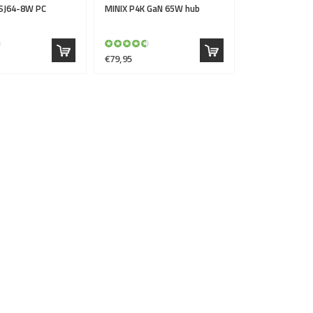
SJ64-8W PC
MINIX
P4K GaN 65W hub
€79,95