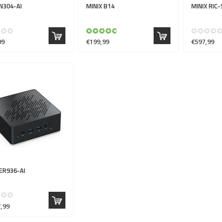
N304-AI
MINIX
B14
MINIX
RIC-
99
€199,99
€597,99
ER936-AI
,99