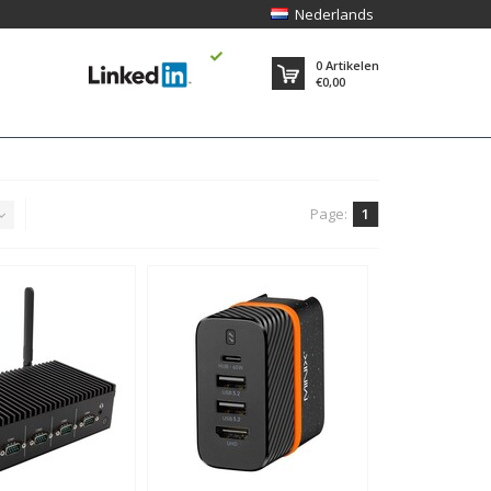
Nederlands
0
Artikelen
€0,00
Page:
1