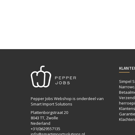
KLANTE
Simpel S
Narrowc
Betaalm
Verzendi
Pepper Jobs Webshop is onderdeel van
herroepi
Smart Import Solutions
Klantens
Plattenborgstraat 20
Garanti
8043 TT, Zwolle
Klachten
Nederland
+31(0)629557135
info@smartimportsolutions.nl