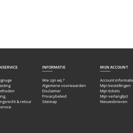
NSERVICE
INFORMATIE
MIJN ACCOUNT
ignage
Wie zijn wij ?
Account informati
asting
Algemene voorwaarden
Mijn bestellingen
ethoden
Disclaimer
Mijn tickets
ng,
Privacybeleid
Mijn verlanglijst
ngsrecht & retour
Sitemap
Nieuwsbrieven
ervice
e