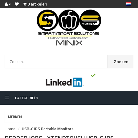
0
artikelen
Zoeken
CATEGORIEËN
MERKEN
Home
USB-C IPS Portable Monitors
PEPPER JOBS - XTENDTOUCH USB-C IPS