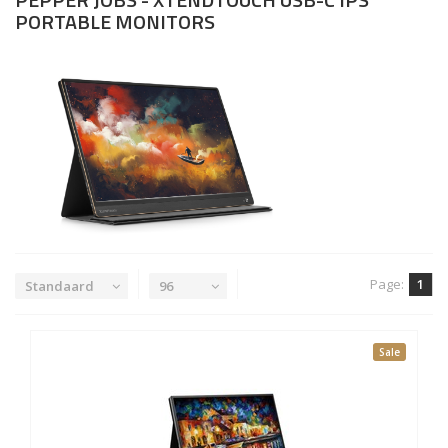
PORTABLE MONITORS
Page:
1
Standaard
96
Sale