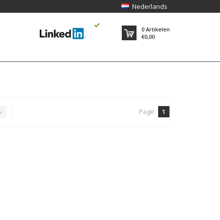
Nederlands
0
Artikelen
€0,00
Page:
1