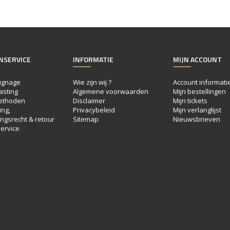
NSERVICE
INFORMATIE
MIJN ACCOUNT
ignage
Wie zijn wij ?
Account informati
asting
Algemene voorwaarden
Mijn bestellingen
ethoden
Disclaimer
Mijn tickets
ng,
Privacybeleid
Mijn verlanglijst
ngsrecht & retour
Sitemap
Nieuwsbrieven
ervice
e