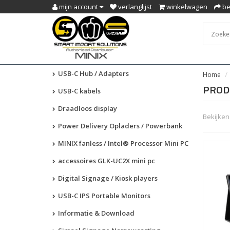
mijn account
verlanglijst
winkelwagen
be
USB-C Hub / Adapters
Home
PROD
USB-C kabels
Draadloos display
Bekijken 
Power Delivery Opladers / Powerbank
MINIX fanless / Intel® Processor Mini PC
accessoires GLK-UC2X mini pc
Digital Signage / Kiosk players
USB-C IPS Portable Monitors
Informatie & Download