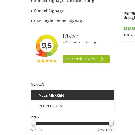
Simpel Signage Narrowcasting
Simpel Signage
PEPPE
draag
CMS login Simpel Signage
€207,
MERKEN
ALLE MERKEN
PEPPER JOBS
PRIJS
Min: €
0
Max: €
200