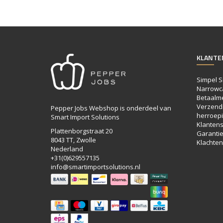
KLANTE
Simpel S
Narrowc
Betaalm
Verzendi
Pepper Jobs Webshop is onderdeel van
herroepi
Smart Import Solutions
Klantens
Plattenborgstraat 20
Garanti
8043 TT, Zwolle
Klachten
Nederland
+31(0)629557135
info@smartimportsolutions.nl