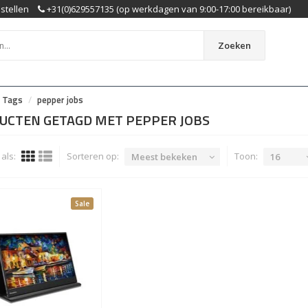
stellen
+31(0)629557135 (op werkdagen van 9:00-17:00 bereikbaar)
Zoeken
Tags
pepper jobs
UCTEN GETAGD MET PEPPER JOBS
als:
Sorteren op:
Toon:
Meest bekeken
16
Sale