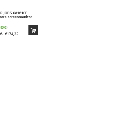
R JOBS
XV1610F
bare screenmonitor
95
€174,32