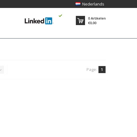
Nederlands
0
Artikelen
€0,00
Page:
1