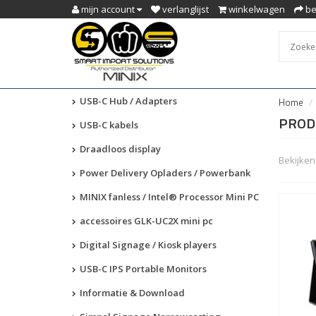
mijn account
verlanglijst
winkelwagen
be
USB-C Hub / Adapters
Home
PROD
USB-C kabels
Draadloos display
Bekijken 
Power Delivery Opladers / Powerbank
MINIX fanless / Intel® Processor Mini PC
accessoires GLK-UC2X mini pc
Digital Signage / Kiosk players
USB-C IPS Portable Monitors
Informatie & Download