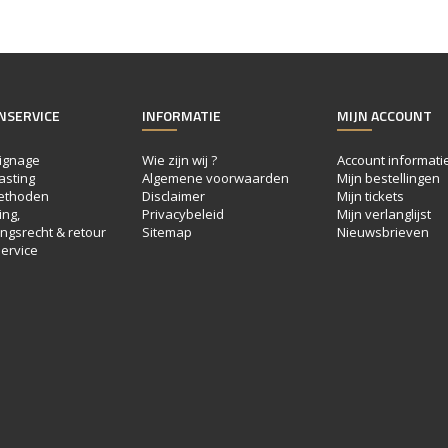
NSERVICE
INFORMATIE
MIJN ACCOUNT
ignage
Wie zijn wij ?
Account informati
asting
Algemene voorwaarden
Mijn bestellingen
ethoden
Disclaimer
Mijn tickets
ng,
Privacybeleid
Mijn verlanglijst
ngsrecht & retour
Sitemap
Nieuwsbrieven
ervice
e