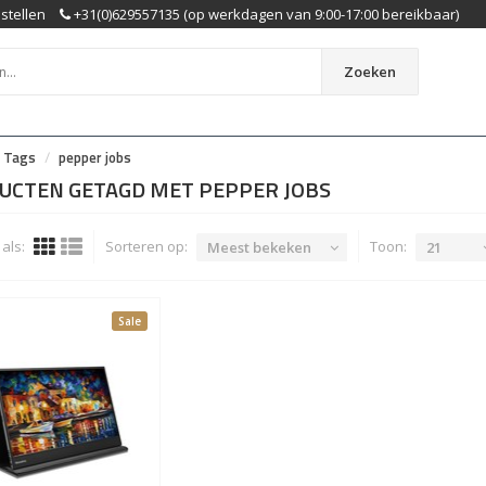
stellen
+31(0)629557135 (op werkdagen van 9:00-17:00 bereikbaar)
Zoeken
Tags
pepper jobs
UCTEN GETAGD MET PEPPER JOBS
als:
Sorteren op:
Toon:
Meest bekeken
21
Sale