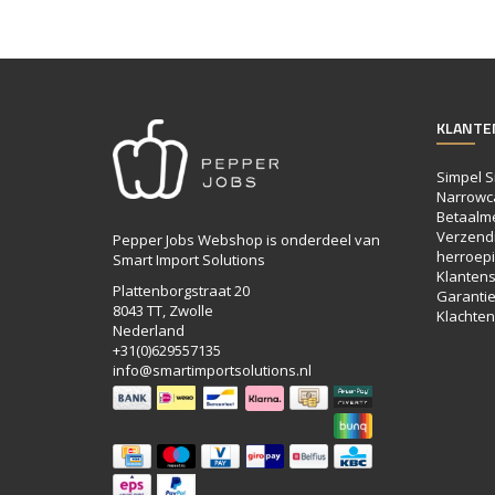
KLANTE
Simpel S
Narrowc
Betaalm
Verzendi
Pepper Jobs Webshop is onderdeel van
herroepi
Smart Import Solutions
Klantens
Plattenborgstraat 20
Garanti
8043 TT, Zwolle
Klachten
Nederland
+31(0)629557135
info@smartimportsolutions.nl