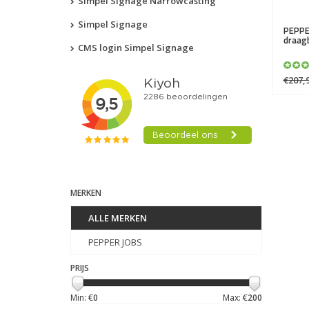
Simpel Signage Narrowcasting
Simpel Signage
PEPPE
draag
CMS login Simpel Signage
€207,
MERKEN
ALLE MERKEN
PEPPER JOBS
PRIJS
Min: €
0
Max: €
200