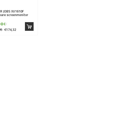
R JOBS
XV1610F
bare screenmonitor
95
€174,32