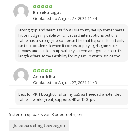
Emrekaragoz
Geplaatst op August 27, 2021 11:44
Strong grip and seamless flow. Due to my set up sometimes I
hit or nudge my cable which caused interruptions but this
cable has a strong grip so doesn't let that happen. It certainly
isn't the bottleneck when it comes to playing 4k games or
movies and can keep up with my screen and gpu. Also 10 feet
length offers some flexibility for my set up which is nice too.
Aniruddha
Geplaatst op August 27, 2021 11:43
Best for 4K. I bought this for my ps5 as I needed a extended
cable, it works great, supports 4K at 120 fps.
5
sterren op basis van
3
beoordelingen
Je beoordeling toevoegen