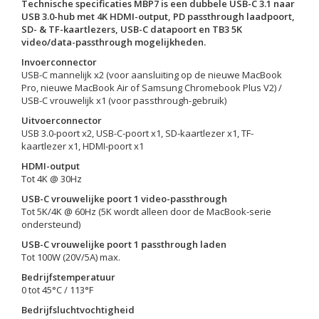
Technische specificaties MBP7 is een dubbele USB-C 3.1 naar
USB 3.0-hub met 4K HDMI-output, PD passthrough laadpoort,
SD- & TF-kaartlezers, USB-C datapoort en TB3 5K
video/data-passthrough mogelijkheden.
Invoerconnector
USB-C mannelijk x2 (voor aansluiting op de nieuwe MacBook
Pro, nieuwe MacBook Air of Samsung Chromebook Plus V2) /
USB-C vrouwelijk x1 (voor passthrough-gebruik)
Uitvoerconnector
USB 3.0-poort x2, USB-C-poort x1, SD-kaartlezer x1, TF-
kaartlezer x1, HDMI-poort x1
HDMI-output
Tot 4K @ 30Hz
USB-C vrouwelijke poort 1 video-passthrough
Tot 5K/4K @ 60Hz (5K wordt alleen door de MacBook-serie
ondersteund)
USB-C vrouwelijke poort 1 passthrough laden
Tot 100W (20V/5A) max.
Bedrijfstemperatuur
0 tot 45°C / 113°F
Bedrijfsluchtvochtigheid