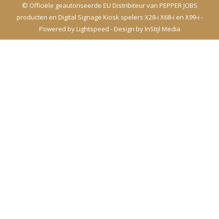
© Officiële geautoriseerde EU Distribiteur van PEPPER JOBS
producten en Digital Signage Kiosk spelers X28-i X68-i en X99-i -
Powered by
Lightspeed
- Design by
InStijl Media