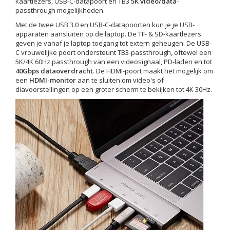
kaartlezers, USB-C-datapoort en TB3
5K video/data
-
passthrough mogelijkheden.
Met de twee USB 3.0 en USB-C-datapoorten kun je je USB-
apparaten aansluiten op de laptop. De TF- & SD-kaartlezers
geven je vanaf je laptop toegang tot extern geheugen. De USB-
C vrouwelijke poort ondersteunt TB3-passthrough, oftewel een
5K/4K 60Hz passthrough van een videosignaal, PD-laden en tot
40Gbps dataoverdracht
. De HDMI-poort maakt het mogelijk om
een
HDMI-monitor
aan te sluiten om video's of
diavoorstellingen op een groter scherm te bekijken tot 4K 30Hz.