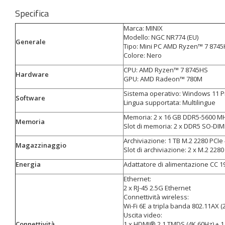
Specifica
Marca: MINIX
Modello: NGC NR774 (EU)
Generale
Tipo: Mini PC AMD Ryzen™ 7 8745H
Colore: Nero
CPU: AMD Ryzen™ 7 8745HS
Hardware
GPU: AMD Radeon™ 780M
Sistema operativo: Windows 11 P
Software
Lingua supportata: Multilingue
Memoria: 2 x 16 GB DDR5-5600 M
Memoria
Slot di memoria: 2 x DDR5 SO-DIMM
Archiviazione: 1 TB M.2 2280 PCIe
Magazzinaggio
Slot di archiviazione: 2 x M.2 2280
Energia
Adattatore di alimentazione CC 19
Ethernet:
2 x RJ-45 2.5G Ethernet
Connettività wireless:
Wi-Fi 6E a tripla banda 802.11AX 
Uscita video:
Connettività
1 x HDMI® 2.1 TMDS (4K 60Hz) + 1 