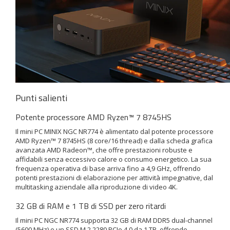
Punti salienti
Potente processore AMD Ryzen™ 7 8745HS
Il mini PC MINIX NGC NR774 è alimentato dal potente processore
AMD Ryzen™ 7 8745HS (8 core/16 thread) e dalla scheda grafica
avanzata AMD Radeon™, che offre prestazioni robuste e
affidabili senza eccessivo calore o consumo energetico. La sua
frequenza operativa di base arriva fino a 4,9 GHz, offrendo
potenti prestazioni di elaborazione per attività impegnative, dal
multitasking aziendale alla riproduzione di video 4K.
32 GB di RAM e 1 TB di SSD per zero ritardi
Il mini PC NGC NR774 supporta 32 GB di RAM DDR5 dual-channel
(5600 MHz) e un SSD M.2 2280 PCIe 4.0 da 1 TB, offrendo