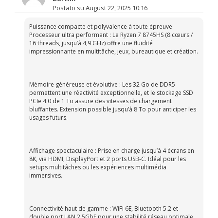
Postato su August 22, 2025 10:16
Puissance compacte et polyvalence à toute épreuve
Processeur ultra performant : Le Ryzen 7 8745HS (8 cœurs /
16 threads, jusqu’à 4,9 GHz) offre une fluidité
impressionnante en multitâche, jeux, bureautique et création.
Mémoire généreuse et évolutive : Les 32 Go de DDR5
permettent une réactivité exceptionnelle, et le stockage SSD
PCIe 4.0 de 1 To assure des vitesses de chargement
bluffantes. Extension possible jusqu’à 8 To pour anticiper les
usages futurs.
Affichage spectaculaire : Prise en charge jusqu’à 4 écrans en
8K, via HDMI, DisplayPort et 2 ports USB-C. Idéal pour les
setups multitâches ou les expériences multimédia
immersives.
Connectivité haut de gamme : WiFi 6E, Bluetooth 5.2 et
double port LAN 2.5GbE pour une stabilité réseau optimale,