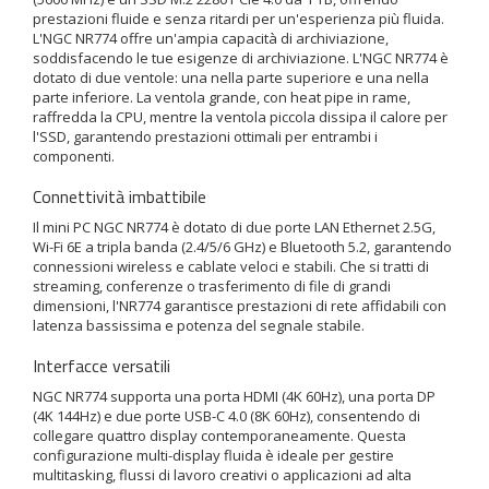
prestazioni fluide e senza ritardi per un'esperienza più fluida.
L'NGC NR774 offre un'ampia capacità di archiviazione,
soddisfacendo le tue esigenze di archiviazione. L'NGC NR774 è
dotato di due ventole: una nella parte superiore e una nella
parte inferiore. La ventola grande, con heat pipe in rame,
raffredda la CPU, mentre la ventola piccola dissipa il calore per
l'SSD, garantendo prestazioni ottimali per entrambi i
componenti.
Connettività imbattibile
Il mini PC NGC NR774 è dotato di due porte LAN Ethernet 2.5G,
Wi-Fi 6E a tripla banda (2.4/5/6 GHz) e Bluetooth 5.2, garantendo
connessioni wireless e cablate veloci e stabili. Che si tratti di
streaming, conferenze o trasferimento di file di grandi
dimensioni, l'NR774 garantisce prestazioni di rete affidabili con
latenza bassissima e potenza del segnale stabile.
Interfacce versatili
NGC NR774 supporta una porta HDMI (4K 60Hz), una porta DP
(4K 144Hz) e due porte USB-C 4.0 (8K 60Hz), consentendo di
collegare quattro display contemporaneamente. Questa
configurazione multi-display fluida è ideale per gestire
multitasking, flussi di lavoro creativi o applicazioni ad alta