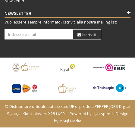
Newsletter
NEWSLETTER
Vuoi essere sempre informato? Iscriviti alla nostra mailing list:
Iscriviti
© Distributore ufficiale autorizzato UE di prodotti PEPPER JOBS Digital
Signage Kiosk players X28-i X99-i - Powered by
Lightspeed
- Design
by
InStijl Media