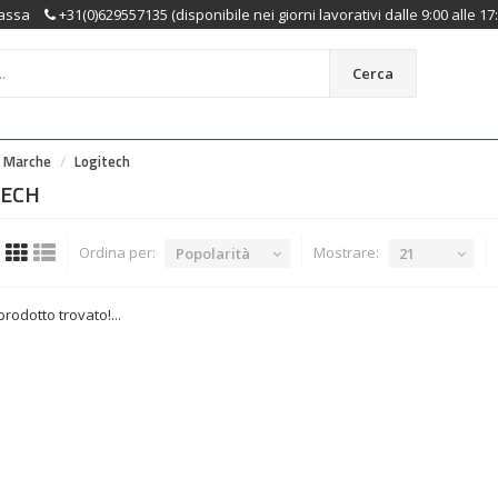
assa
+31(0)629557135 (disponibile nei giorni lavorativi dalle 9:00 alle 17
Cerca
Marche
Logitech
TECH
Ordina per:
Mostrare:
Popolarità
21
rodotto trovato!...