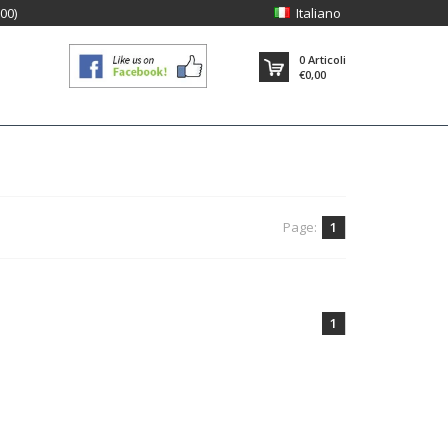
:00)
Italiano
0
Articoli
€0,00
Page:
1
1