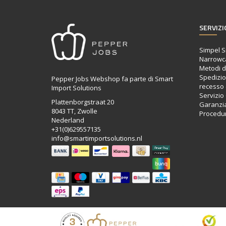
SERVIZI
Simpel S
Narrowc
Metodi 
Spedizion
Pepper Jobs Webshop fa parte di Smart
recesso 
Import Solutions
Servizio 
Plattenborgstraat 20
Garanzi
8043 TT, Zwolle
Procedur
Nederland
+31(0)629557135
info@smartimportsolutions.nl