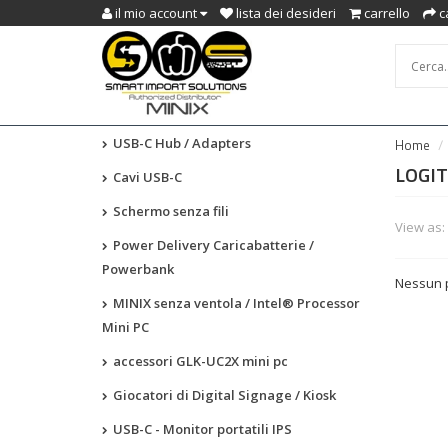
il mio account
lista dei desideri
carrello
c
USB-C Hub / Adapters
Home
LOGI
Cavi USB-C
Schermo senza fili
View as:
Power Delivery Caricabatterie /
Powerbank
Nessun p
MINIX senza ventola / Intel® Processor
Mini PC
accessori GLK-UC2X mini pc
Giocatori di Digital Signage / Kiosk
USB-C - Monitor portatili IPS