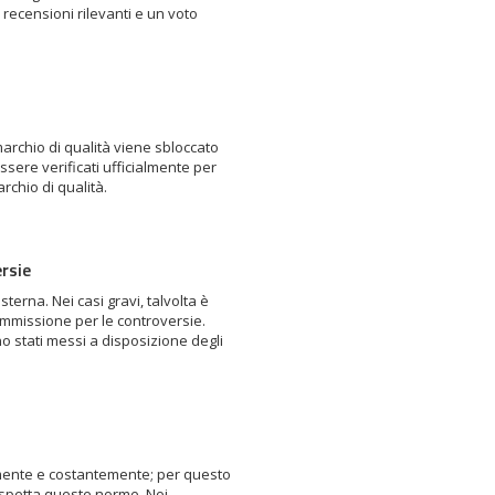
 recensioni rilevanti e un voto
archio di qualità viene sbloccato
essere verificati ufficialmente per
rchio di qualità.
rsie
erna. Nei casi gravi, talvolta è
mmissione per le controversie.
o stati messi a disposizione degli
amente e costantemente; per questo
spetta queste norme. Noi