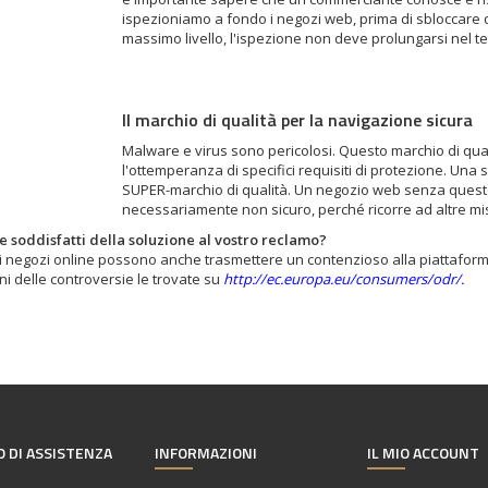
ispezioniamo a fondo i negozi web, prima di sbloccare 
massimo livello, l'ispezione non deve prolungarsi nel t
Il marchio di qualità per la navigazione sicura
Malware e virus sono pericolosi. Questo marchio di qua
l'ottemperanza di specifici requisiti di protezione. Una 
SUPER-marchio di qualità. Un negozio web senza questo
necessariamente non sicuro, perché ricorre ad altre mis
e soddisfatti della soluzione al vostro reclamo?
i di negozi online possono anche trasmettere un contenzioso alla piattafor
ni delle controversie le trovate su
http://ec.europa.eu/consumers/odr/
.
O DI ASSISTENZA
INFORMAZIONI
IL MIO ACCOUNT