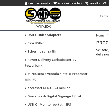
il mio account
lista dei desideri
carrello
c
USB-C Hub / Adapters
Home
PROC
Cavi USB-C
Scusate,
Schermo senza fili
della no
Power Delivery Caricabatterie /
Powerbank
MINIX senza ventola / Intel® Processor
Mini PC
accessori GLK-UC2X mini pc
Giocatori di Digital Signage / Kiosk
USB-C - Monitor portatili IPS