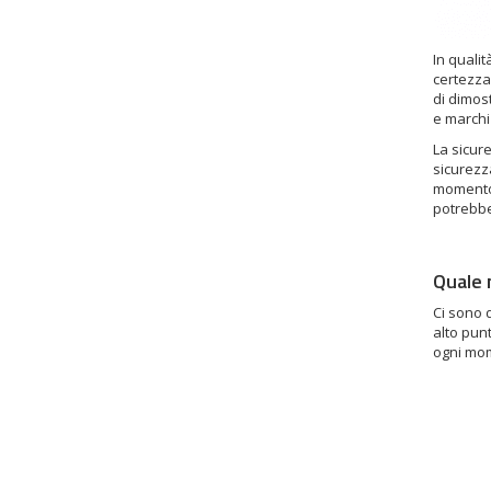
In qualit
certezza 
di dimos
e marchi 
La sicure
sicurezza
momento e
potrebbe
Quale m
Ci sono d
alto punt
ogni mo