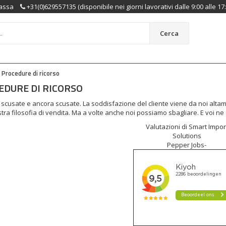
assa
+31(0)629557135 (disponibile nei giorni lavorativi dalle 9:00 alle 17
Cerca
Procedure di ricorso
EDURE DI RICORSO
 scusate e ancora scusate. La soddisfazione del cliente viene da noi alt
stra filosofia di vendita. Ma a volte anche noi possiamo sbagliare. E voi 
Valutazioni di Smart Impor
Solutions
Pepper Jobs-