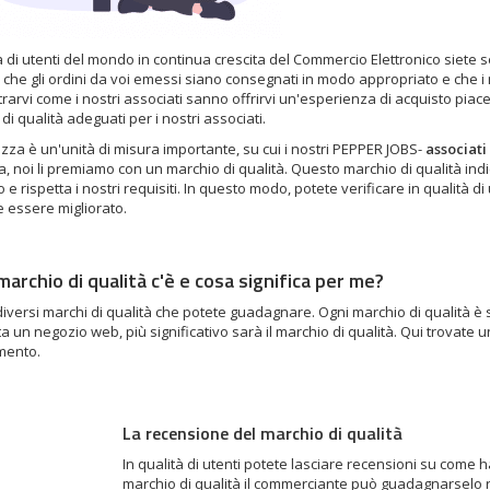
à di utenti del mondo in continua crescita del Commercio Elettronico siete 
che gli ordini da voi emessi siano consegnati in modo appropriato e che i neg
trarvi come i nostri associati sanno offrirvi un'esperienza di acquisto pia
di qualità adeguati per i nostri associati.
zza è un'unità di misura importante, su cui i nostri
PEPPER JOBS-
associati
, noi li premiamo con un marchio di qualità. Questo marchio di qualità indi
 rispetta i nostri requisiti. In questo modo, potete verificare in qualità di
 essere migliorato.
archio di qualità c'è e cosa significa per me?
iversi marchi di qualità che potete guadagnare. Ogni marchio di qualità è sogg
a un negozio web, più significativo sarà il marchio di qualità. Qui trovate u
mento.
La recensione del marchio di qualità
In qualità di utenti potete lasciare recensioni su come
marchio di qualità il commerciante può guadagnarselo 