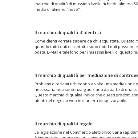
marchio di qualità di massimo livello richiede almeno 50
medio di almeno "nove".
Il marchio di qualità d'identità
Come clienti vorrete sapere da chi acquistate. Questo m
quando tutti i dati di contatto sono noti. I dati possono 
posta, E-Mail e telefono per i massimi livelli di questo ma
Il marchio di qualità per mediazione di controve
Problemi o reclami richiedono a volte una mediazione est
necessaria una sentenza giudiziaria da parte di una co
Questo marchio di qualità indica che questi prodotti son
utenti nel negozio web in maniera inequivocabile.
Il marchio di qualità legale.
La legislazione nel Commercio Elettronico varia rapid
è importante sapere che un commerciante conosce e ri