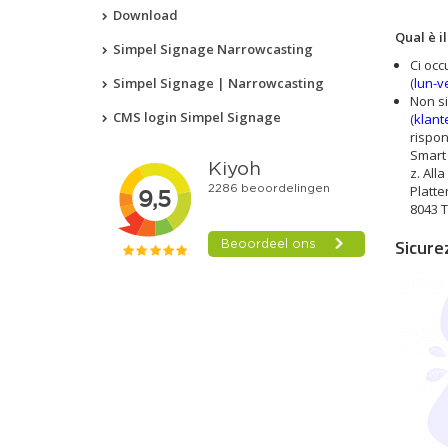
Download
Qual è i
Simpel Signage Narrowcasting
Ci occ
Simpel Signage | Narrowcasting
(
lun-v
Non si
CMS login Simpel Signage
(
klant
rispon
Smart 
z. Alla
Platte
8043 T
Sicurez