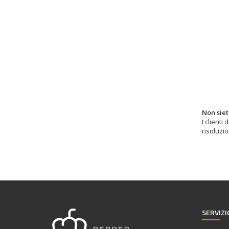
Non siet
I client
risoluzio
SERVIZI