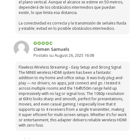
el plano vertical. Aunque el alcance se estime en 50 metros,
dependerá de los obstáculos intermedios que puedan
existir, lo que limita esa distancia.
La conectividad es correcta y la transmisión de señales fluida
y estable; evitad en lo posible obstáculos intermedios.
Clemen Samuels
Postato su August 26, 2025 16:08
Flawless Wireless Streaming – Easy Setup and Strong Signal
The MINIX wireless HDMI system has been a fantastic
addition to my home and office setup. It was truly plug-and-
play — no drivers, no apps, just connect and go. I tested it
across multiple rooms and the 164ft/50m range held up
impressively with no lag or signal loss. The 1080p resolution
at 60Hz looks sharp and smooth, perfect for presentations,
movies, and even casual gaming. I especially love that it
supports up to 4 receivers from a single transmitter, making
it super efficient for multi-screen setups. Whether it’s for work
or entertainment, this adapter delivers reliable wireless HDMI
with zero fuss.