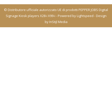
© Distributore ufficiale autorizzato UE di prodotti PEPPER JOBS Digital
Signage Kiosk players X28-i X99-i - Powered by
Lightspeed
- Design
by
InStijl Media