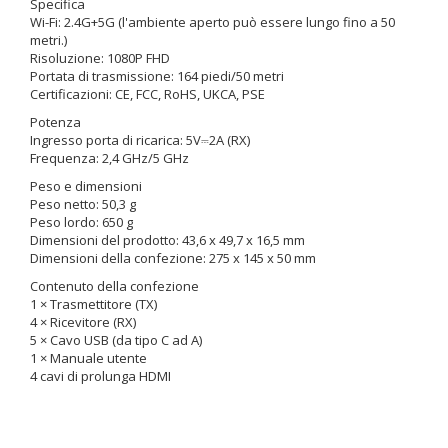
Specifica
Wi-Fi: 2.4G+5G (l'ambiente aperto può essere lungo fino a 50
metri.)
Risoluzione: 1080P FHD
Portata di trasmissione: 164 piedi/50 metri
Certificazioni: CE, FCC, RoHS, UKCA, PSE
Potenza
Ingresso porta di ricarica: 5V⎓2A (RX)
Frequenza: 2,4 GHz/5 GHz
Peso e dimensioni
Peso netto: 50,3 g
Peso lordo: 650 g
Dimensioni del prodotto: 43,6 x 49,7 x 16,5 mm
Dimensioni della confezione: 275 x 145 x 50 mm
Contenuto della confezione
1 × Trasmettitore (TX)
4 × Ricevitore (RX)
5 × Cavo USB (da tipo C ad A)
1 × Manuale utente
4 cavi di prolunga HDMI