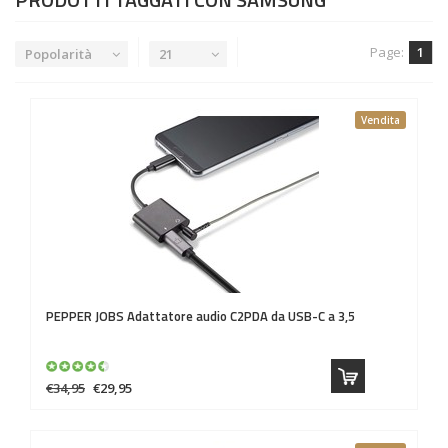
Page:
1
Popolarità
21
Vendita
PEPPER JOBS
Adattatore audio C2PDA da USB-C a 3,5
€34,95
€29,95