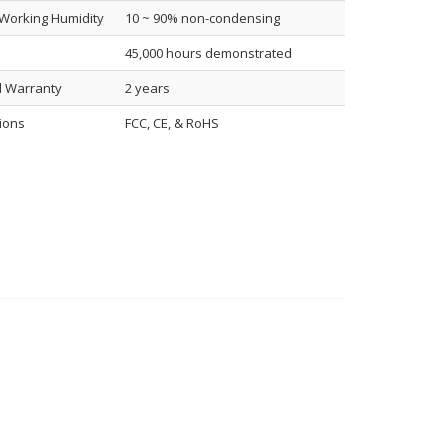
Working Humidity
10 ~ 90% non-condensing
45,000 hours demonstrated
d Warranty
2 years
tions
FCC, CE, & RoHS