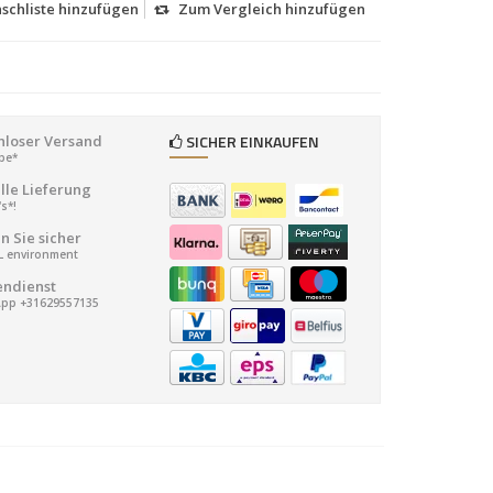
schliste hinzufügen
Zum Vergleich hinzufügen
SICHER EINKAUFEN
nloser Versand
ope*
lle Lieferung
's*!
n Sie sicher
SL environment
ndienst
pp +31629557135