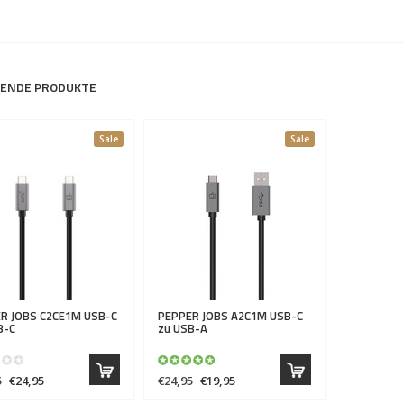
ENDE PRODUKTE
Sale
Sale
R JOBS
C2CE1M USB-C
PEPPER JOBS
A2C1M USB-C
B-C
zu USB-A
5
€24,95
€24,95
€19,95