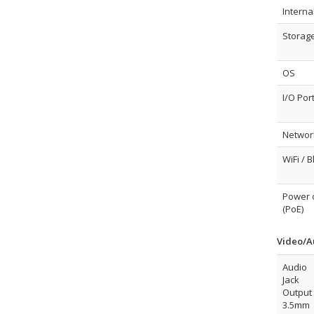
Interna
Storage
OS
I/O Por
Networ
WiFi / 
Power 
(PoE)
Video/A
Audio
Jack
Output
3.5mm