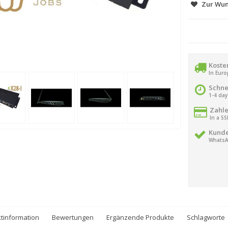
Zur Wun
Koste
In Eur
Schne
1-4 day
Zahle
In a S
Kunde
WhatsA
tinformation
Bewertungen
Ergänzende Produkte
Schlagworte