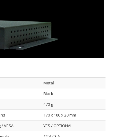
Metal
Black
470 g
ons
170 x 100 x 20 mm
 / VESA
YES / OPTIONAL
upply
12 V / 3 A