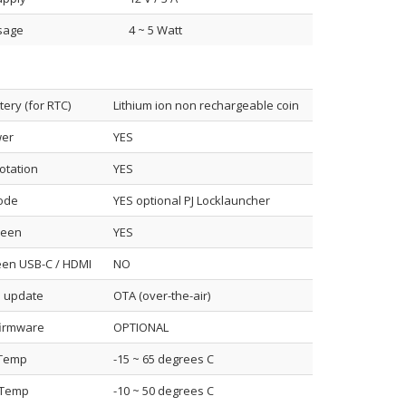
sage
4 ~ 5 Watt
tery (for RTC)
Lithium ion non rechargeable coin
wer
YES
otation
YES
ode
YES optional PJ Locklauncher
reen
YES
een USB-C / HDMI
NO
e update
OTA (over-the-air)
firmware
OPTIONAL
 Temp
-15 ~ 65 degrees C
 Temp
-10 ~ 50 degrees C