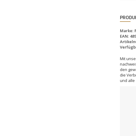
PRODU
Marke:
EAN:
48
Artikel
Verfügba
Mit unse
nachweis
den gewe
die Verb
und alle