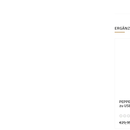
ERGÄNZ
PEPPE
zu US
€29,9