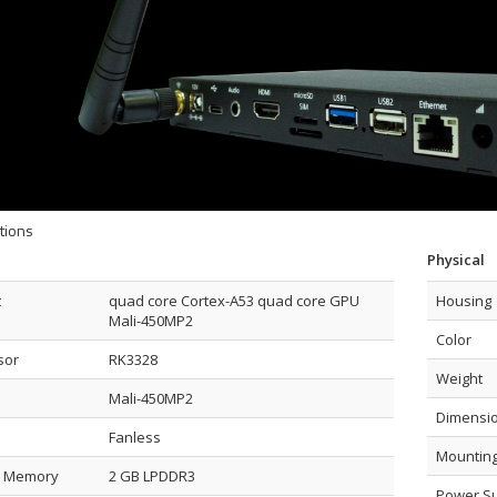
tions
Physical
t
quad core Cortex-A53 quad core GPU
Housing
Mali-450MP2
Color
sor
RK3328
Weight
Mali-450MP2
Dimensi
Fanless
Mounting
 Memory
2 GB LPDDR3
Power S