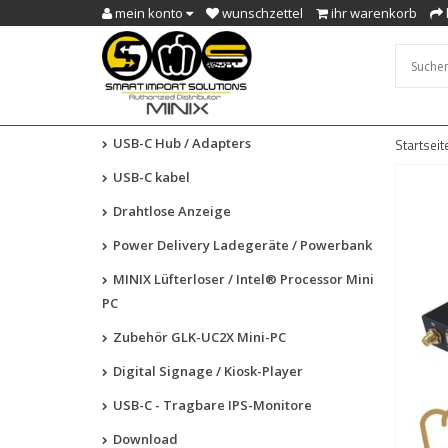
mein konto
wunschzettel
ihr warenkorb
USB-C Hub / Adapters
Startseit
USB-C kabel
Drahtlose Anzeige
Power Delivery Ladegeräte / Powerbank
MINIX Lüfterloser / Intel® Processor Mini
PC
Zubehör GLK-UC2X Mini-PC
Digital Signage / Kiosk-Player
USB-C - Tragbare IPS-Monitore
Download