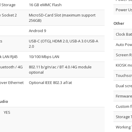
l Storage
16 GB eMMC Flash
Power U
 Socket 2
MicroSD-Card Slot (maximum support
256GB)
Other
Android 9
Clock Bat
ts
USB-C (OTG), HDMI 2.0, USB-A 3.0 USB-A
Auto Po
2.0
Screen R
k LAN RJ45
10/100 Mbps LAN
KIOSK m
Bluetooth / 4G
802.11 b/g/n/ac / BT 4.0 /4G module
optional
Touchsc
over Ethernet
Optional IEEE 802.3 af/at
Dual scr
Firmwar
udio
Custom 
YES
Storage
Working