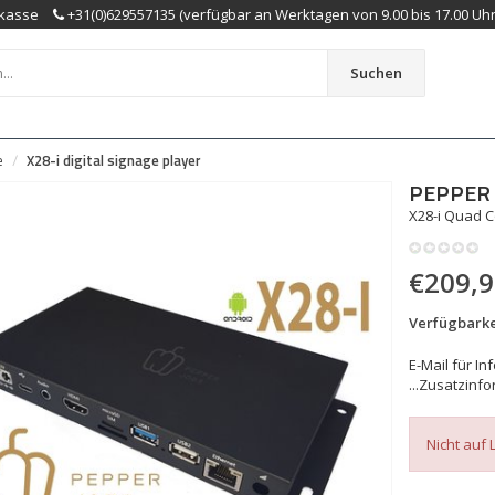
kasse
+31(0)629557135 (verfügbar an Werktagen von 9.00 bis 17.00 Uhr
Suchen
e
X28-i digital signage player
PEPPER 
X28-i Quad C
€209,
Verfügbarke
E-Mail für I
...
Zusatzinfo
Nicht auf 