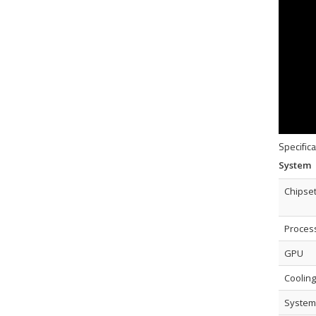
Specifica
System
Chipse
Proces
GPU
Cooling
System