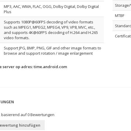
Storage/
MP3, AAC, WMA, FLAC, OGG, Dolby Digital, Dolby Digital
Plus
MTBF
Supports 1080P@60FPS decoding of video formats
Standar
such as MPEG1, MPEG2, MPEG4, VP9, VP8, MVC, etc.,
and supports 4K@60FPS decoding of H.264 and H.265
Certifica
video formats.
Support JPG, BMP, PNG, GIF and other image formats to
browse and support rotation / image enlargement
 server op adres:
time.android.com
TUNGEN
, basierend auf
0
Bewertungen
Bewertung hinzufügen