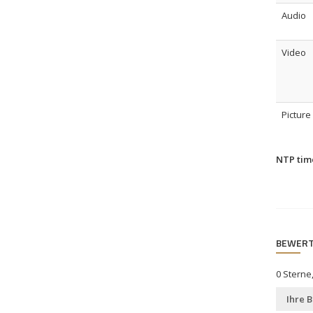
Audio
Video
Picture
NTP time
BEWER
0
Sterne
Ihre 