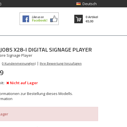
)
Deutsch
0
Artikel
€0,00
JOBS
X28-I DIGITAL SIGNAGE PLAYER
ore Signage Player
|
0 Kundenmeinung(en)
Ihre Bewertung hinzufügen
99
it:
Nicht auf Lager
nformationen zur Bestellung dieses Modells.
rmation
Lager