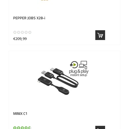
PEPPER JOBS
X28-i
€209,99
MINIX
C1