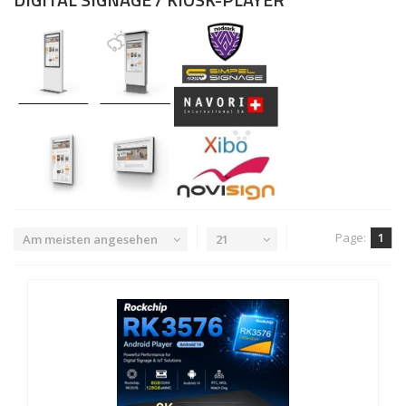
Page:
1
Am meisten angesehen
21