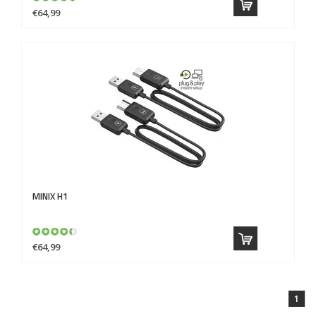
€64,99
MINIX
H1
€64,99
1