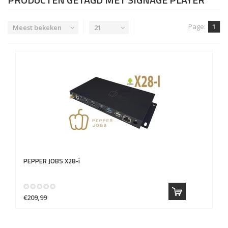
Page:
1
Meest bekeken
21
PEPPER JOBS
X28-i
€209,99