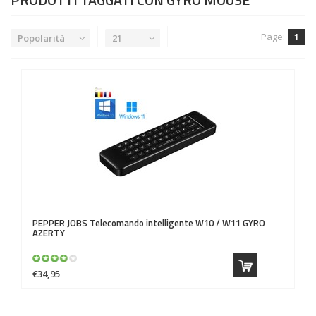
Page:
1
Popolarità
21
PEPPER JOBS
Telecomando intelligente W10 / W11 GYRO
AZERTY
€34,95