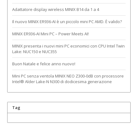
Adattatore display wireless MINIX B14 da 1 a 4
Il nuovo MINIX ER936-AI è un piccolo mini PC AMD. È valido?
MINIX ER936-AI Mini PC – Power Meets AI!
MINIX presenta i nuovi mini PC economici con CPU Intel Twin
Lake: NUC150 e NUC355
Buon Natale e felice anno nuovo!
Mini PC senza ventola MINIX NEO Z300-0dB con processore
Intel® Alder Lake-N N300 di dodicesima generazione
Tag