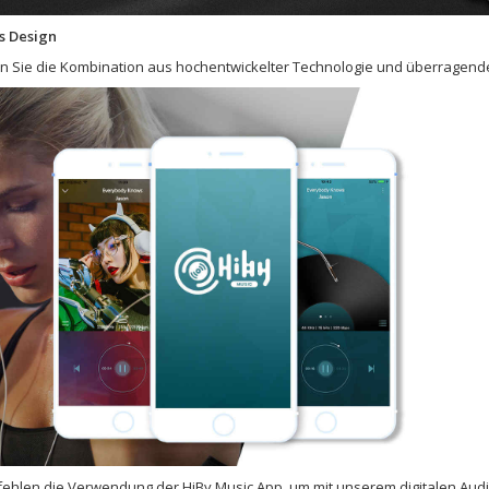
es Design
 Sie die Kombination aus hochentwickelter Technologie und überragende
ehlen die Verwendung der HiBy Music App, um mit unserem digitalen Aud