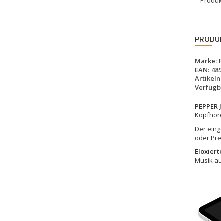
Produk
PRODU
Marke:
EAN:
48
Artikel
Verfügba
PEPPER 
Kopfhöre
Der eing
oder Pre
Eloxier
Musik au