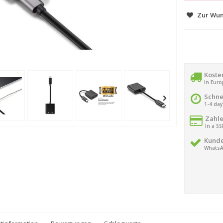
Zur Wun
Koste
In Eur
Schne
1-4 day
Zahle
In a S
Kunde
WhatsA