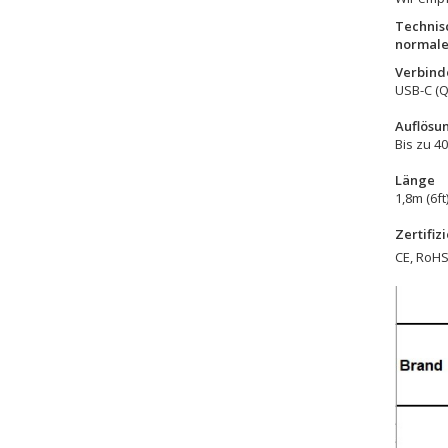
Technis
normale
Verbind
USB-C (Q
Auflösu
Bis zu 4
Länge
1,8m (6ft
Zertifiz
CE, RoHS