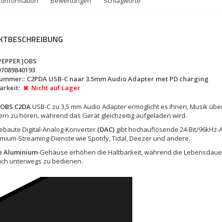
tinformation
Bewertungen
Schlagworte
KTBESCHREIBUNG
PEPPER JOBS
97089840193
nummer::
C2PDA USB-C naar 3.5mm Audio Adapter met PD charging
rkeit:
Nicht auf Lager
JOBS C2DA
USB-C zu 3,5 mm Audio Adapter ermöglicht es Ihnen, Musik üb
rn zu hören, während das Gerät gleichzeitig aufgeladen wird.
ebaute Digital-Analog-Konverter
(DAC)
gibt hochauflösende 24-Bit/96kHz-Au
mium-Streaming-Dienste wie Spotify, Tidal, Deezer und andere.
te Aluminium
-Gehäuse erhöhen die Haltbarkeit, während die Lebensdauer
ch unterwegs zu bedienen.