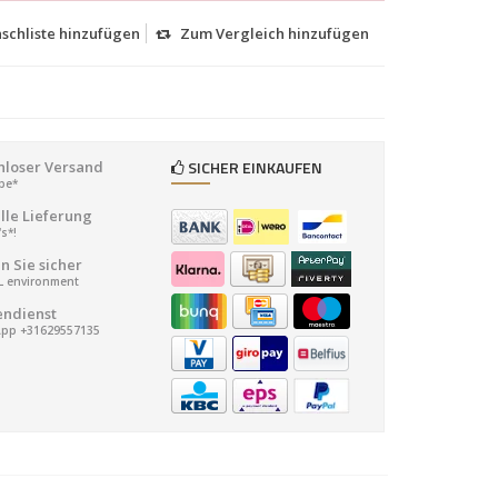
schliste hinzufügen
Zum Vergleich hinzufügen
SICHER EINKAUFEN
nloser Versand
ope*
lle Lieferung
's*!
n Sie sicher
SL environment
ndienst
pp +31629557135