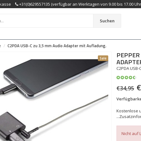
kasse
+31(0)629557135 (verfügbar an Werktagen von 9.00 bis 17.00 Uhr
Suchen
e
C2PDA USB-C zu 3,5 mm Audio Adapter mit Aufladung.
PEPPER 
Sale
ADAPTER
C2PDA USB-C
€
€34,95
Verfügbarke
Kostenlose u
...
Zusatzinfo
Nicht auf 