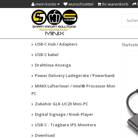
mein konto
wunschzettel
ihr warenkorb
USB-C Hub / Adapters
Startseit
USB-C kabel
Drahtlose Anzeige
Power Delivery Ladegeräte / Powerbank
MINIX Lüfterloser / Intel® Processor Mini
PC
Zubehör GLK-UC2X Mini-PC
Digital Signage / Kiosk-Player
USB-C - Tragbare IPS-Monitore
Download