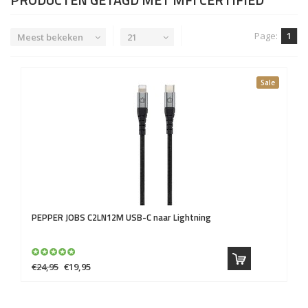
Page:
1
Meest bekeken
21
Sale
PEPPER JOBS
C2LN12M USB-C naar Lightning
€24,95
€19,95