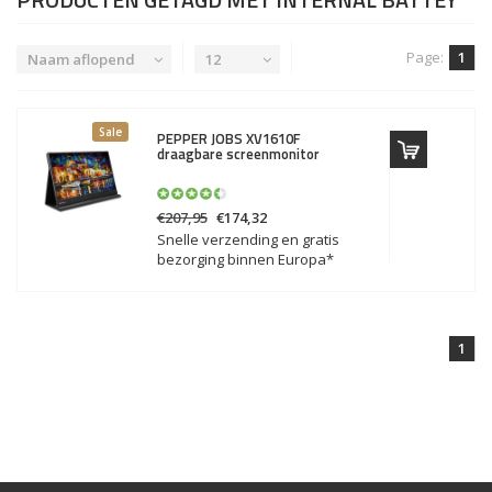
Page:
1
Naam aflopend
12
Sale
PEPPER JOBS
XV1610F
draagbare screenmonitor
€207,95
€174,32
Snelle verzending en gratis
bezorging binnen Europa*
1