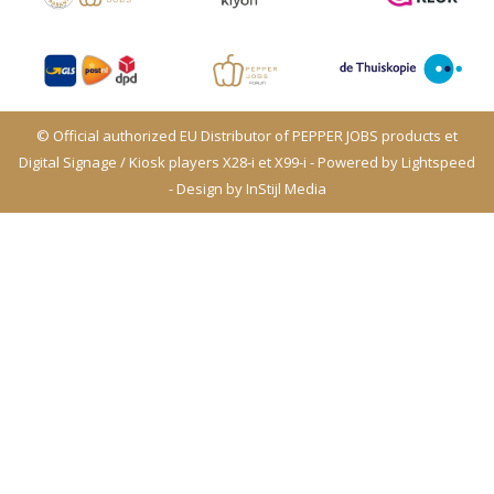
© Official authorized EU Distributor of PEPPER JOBS products et
Digital Signage / Kiosk players X28-i et X99-i - Powered by
Lightspeed
- Design by
InStijl Media