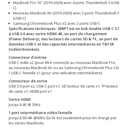
MacBook Pro 16” (2019-2020) avec 4 ports Thunderbolt 3 (USB-
C)
Nouveau MacBook Air (2019-2020) avec 2 ports Thunderbolt 3
(USB-C)
Samsung Chromebook Plus V2 avec 2 ports USB-C
Spécifications techniques : MBP7 est un hub double USB-C 3.1
à USB 3.0 avec sortie HDMI 4K, un port de chargement
(Power Delivery), des lecteurs de cartes SD & TF, un port de
données USB-C et des capacités intermédiaires en TB3 5K
(vidéo/données).
Connecteur d'entrée
USB-C mâle x2 (pour être connecté au nouveau MacBook Pro,
au nouveau MacBook Air ou au Samsung Chromebook Plus V2)
/ USB-C femelle x1 (pour une utilisation intermédiaire)
Connecteur de sortie
USB 3.0 port x2, USB-C port x1, SD lecteur de carte x1, TF lecteur
de carte x1, HDMI port x1
Sortie HDMI
Jusqu'à 4K @ 30Hz
1 port intermédiaire vidéo femelle
Jusqu'à 5K/4K @60Hz (la 5k est seulement prise en charge par
les séries MacBook)