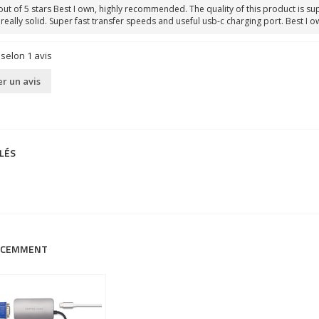
out of 5 stars Best I own, highly recommended. The quality of this product is s
 really solid. Super fast transfer speeds and useful usb-c charging port. Best 
 selon
1
avis
r un avis
LÉS
RÉCEMMENT