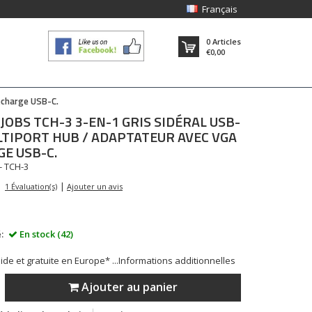
Français
0
Articles
€0,00
echarge USB-C.
JOBS
TCH-3 3-EN-1 GRIS SIDÉRAL USB-
LTIPORT HUB / ADAPTATEUR AVEC VGA
E USB-C.
- TCH-3
|
1 Évaluation(s)
Ajouter un avis
:
En stock (42)
ide et gratuite en Europe* ...
Informations additionnelles
Ajouter au panier