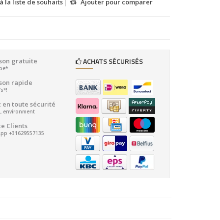
à la liste de souhaits
Ajouter pour comparer
ACHATS SÉCURISÉS
ison gratuite
ope*
ison rapide
's*!
 en toute sécurité
SL environment
e Clients
pp +31629557135