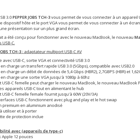
USB 3.0
PEPPER JOBS TCH-3
vous permet de vous connecter à un appareil US
le dispositif hôte et le port VGA vous permet de vous connecter à un écr
 une présentation sur un plus grand écran.
it a été conçu pour fonctionner avec le nouveau MacBook, le nouveau
Ma
s USB-C.
OBS TCH-3 :
adaptateur multiport USB-C AV
 avec USB-C, sortie VGA et connectivité USB 3.0
en charge un transfert rapide USB 3.0 (5Gbps), compatible avec USB2.0
en charge un débit de données de 5,4 Gbps (HBR2), 2,7GBPS (HBR) et 1,62
en charge une sortie VGA jusqu'à 1080p à 60hz
rt USB-C femelle peut charger le nouveau MacBook, le nouveau MacBook 
es appareils USB-C tout en alimentant le hub
t USB-C femelle female fournit jusqu'à 60W (20V/3A)
terfaces USB-C fonctionnent avec plug and play et le hot swap
ion premium en aluminium anodisé
à utiliser et à porter
te de protection inclue
ilité avec (appareils de type-c)
 Apple 12 pouces