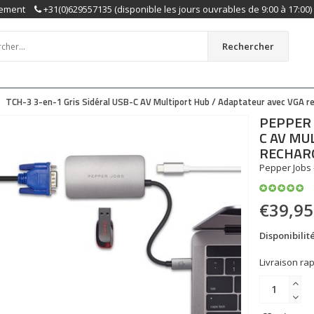
ement
+31(0)629557135 (disponible les jours ouvrables de 9:00 à 17:00)
Rechercher
TCH-3 3-en-1 Gris Sidéral USB-C AV Multiport Hub / Adaptateur avec VGA r
PEPPER 
C AV MU
RECHARG
Pepper Jobs 
€39,95
Disponibilité
Livraison rap