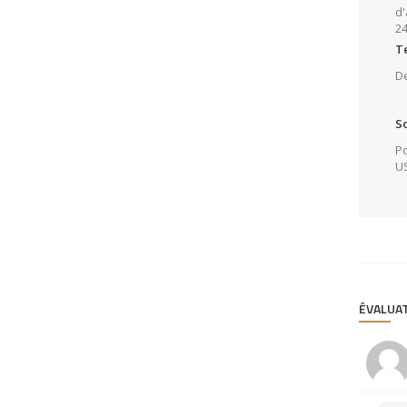
d'
2
T
De
S
Po
US
ÉVALUA