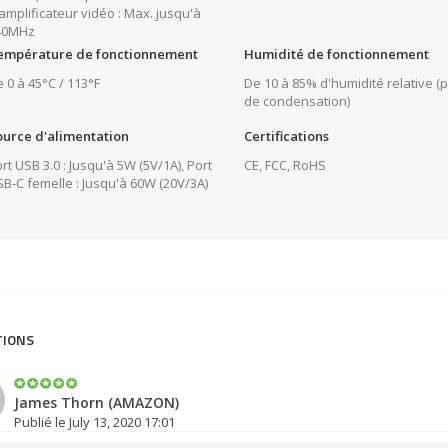
amplificateur vidéo : Max. jusqu'à
40MHz
empérature de fonctionnement
Humidité de fonctionnement
 0 à 45°C / 113°F
De 10 à 85% d'humidité relative (
de condensation)
ource d'alimentation
Certifications
rt USB 3.0 : Jusqu'à 5W (5V/1A), Port
CE, FCC, RoHS
B-C femelle : Jusqu'à 60W (20V/3A)
TIONS
James Thorn (AMAZON)
Publié le July 13, 2020 17:01