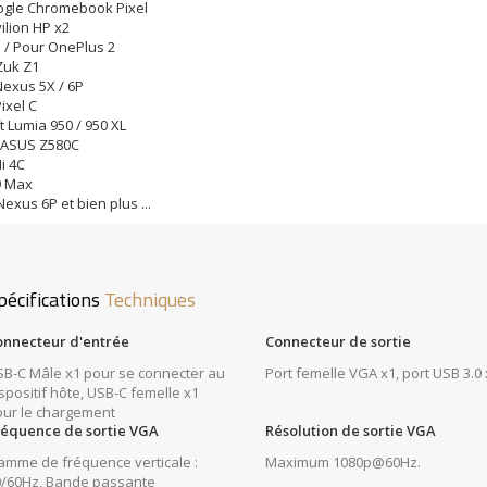
ogle Chromebook Pixel
ilion HP x2
 / Pour OnePlus 2
Zuk Z1
exus 5X / 6P
ixel C
t Lumia 950 / 950 XL
 ASUS Z580C
i 4C
9 Max
exus 6P et bien plus ...
pécifications
Techniques
onnecteur d'entrée
Connecteur de sortie
B-C Mâle x1 pour se connecter au
Port femelle VGA x1, port USB 3.0 
spositif hôte, USB-C femelle x1
ur le chargement
réquence de sortie VGA
Résolution de sortie VGA
mme de fréquence verticale :
Maximum 1080p@60Hz.
0/60Hz, Bande passante