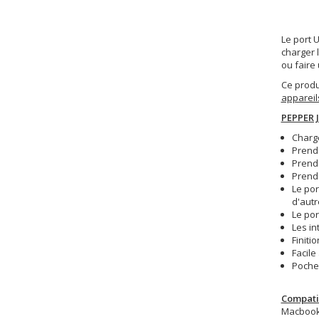
Le port 
charger 
ou faire
Ce produ
appareil
PEPPER J
Charge
Prend 
Prend 
Prend 
Le po
d'autr
Le por
Les in
Finit
Facile 
Pochet
Compatib
Macbook