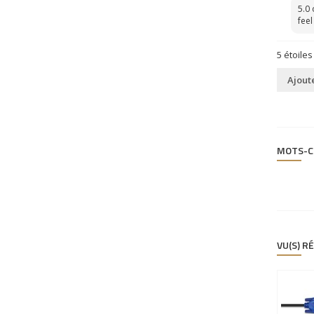
5.0 
feel
5
étoiles
Ajoute
MOTS-C
VU(S) 