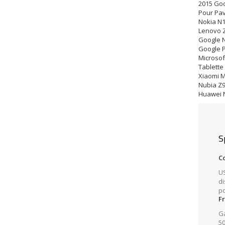
2015 Go
Pour Pav
Nokia N1
Lenovo 
Google N
Google P
Microsof
Tablette
Xiaomi M
Nubia Z
Huawei N
S
C
US
di
po
F
Ga
5