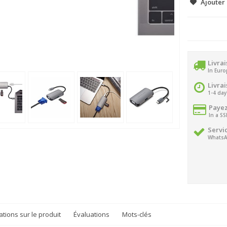
Ajouter 
Livra
In Eur
Livra
1-4 day
Payez
In a S
Servic
WhatsA
tions sur le produit
Évaluations
Mots-clés