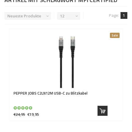
Page:
1
Neueste Produkte
12
Sale
PEPPER JOBS
C2LN12M USB-C zu Blitzkabel
€24,95
€19,95