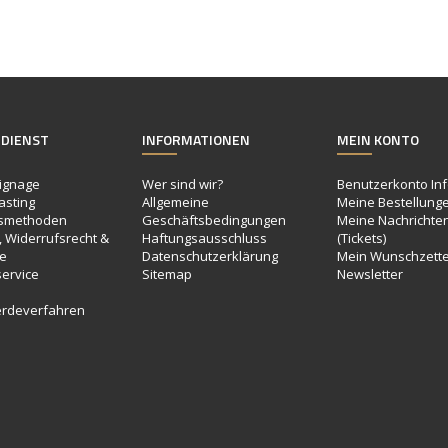
DIENST
INFORMATIONEN
MEIN KONTO
ignage
Wer sind wir?
Benutzerkonto In
asting
Allgemeine
Meine Bestellung
smethoden
Geschäftsbedingungen
Meine Nachrichte
 Widerrufsrecht &
Haftungsausschluss
(Tickets)
e
Datenschutzerklärung
Mein Wunschzette
ervice
Sitemap
Newsletter
e
rdeverfahren