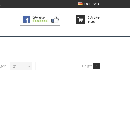
)
Deutsch
0
Artikel
€0,00
gen:
Page:
1
21