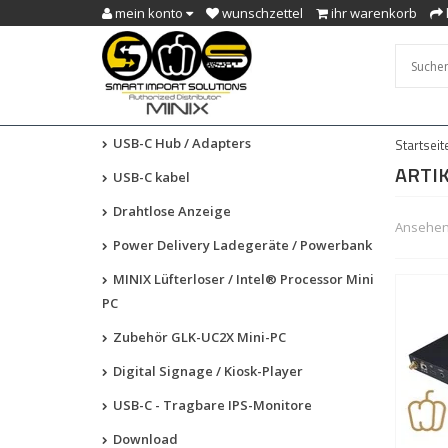
mein konto
wunschzettel
ihr warenkorb
USB-C Hub / Adapters
Startseit
ARTIK
USB-C kabel
Drahtlose Anzeige
Ansehen 
Power Delivery Ladegeräte / Powerbank
MINIX Lüfterloser / Intel® Processor Mini
PC
Zubehör GLK-UC2X Mini-PC
Digital Signage / Kiosk-Player
USB-C - Tragbare IPS-Monitore
Download