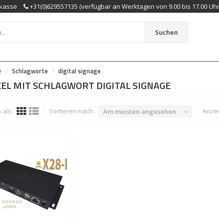
kasse
+31(0)629557135 (verfügbar an Werktagen von 9.00 bis 17.00 Uhr
Suchen
e
Schlagworte
digital signage
EL MIT SCHLAGWORT DIGITAL SIGNAGE
als:
Sortieren nach:
Anzei
Am meisten angesehen