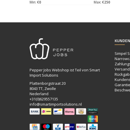
Min: €
0
Max: €
250
KUNDEN
Simpel S
Narrowc
Zahlung
Versand,
Pepper Jobs Webshop ist Teil von Smart
Rückgab
Import Solutions
Kundens
Plattenborgstraat 20
Garanti
8043 TT, Zwolle
Beschwe
Nederland
+31(0)629557135
info@smartimportsolutions.nl