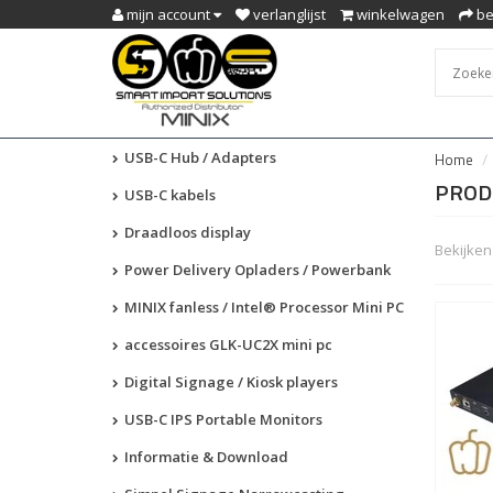
mijn account
verlanglijst
winkelwagen
be
USB-C Hub / Adapters
Home
PROD
USB-C kabels
Draadloos display
Bekijken 
Power Delivery Opladers / Powerbank
MINIX fanless / Intel® Processor Mini PC
accessoires GLK-UC2X mini pc
Digital Signage / Kiosk players
USB-C IPS Portable Monitors
Informatie & Download