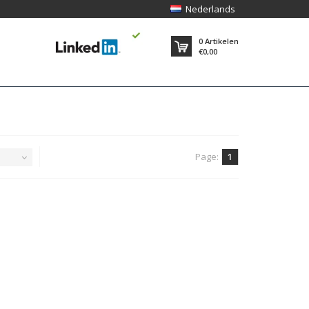
Nederlands
0
Artikelen
€0,00
Page:
1