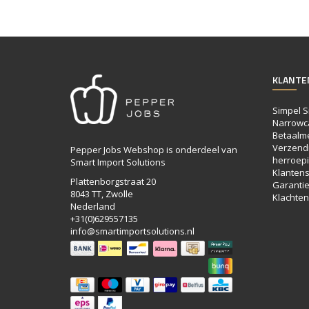
KLANTE
Simpel S
Narrowc
Betaalm
Verzendi
Pepper Jobs Webshop is onderdeel van
herroepi
Smart Import Solutions
Klantens
Plattenborgstraat 20
Garanti
8043 TT, Zwolle
Klachten
Nederland
+31(0)629557135
info@smartimportsolutions.nl