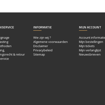
NSERVICE
INFORMATIE
MIJN ACCOUNT
ignage
Wie zijn wij ?
Account informati
asting
Algemene voorwaarden
Mijn bestellingen
ethoden
Disclaimer
Mijn tickets
ng,
Privacybeleid
Mijn verlanglijst
ngsrecht & retour
Sitemap
Nieuwsbrieven
ervice
e