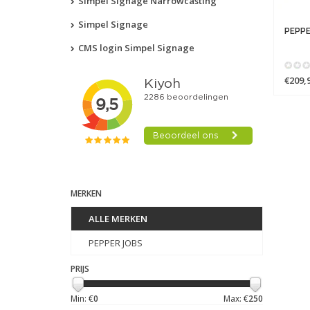
Simpel Signage Narrowcasting
Simpel Signage
PEPPE
CMS login Simpel Signage
€209,
MERKEN
ALLE MERKEN
PEPPER JOBS
PRIJS
Min: €
0
Max: €
250