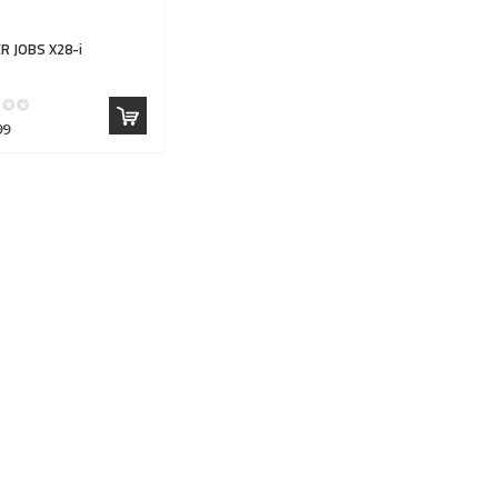
R JOBS
X28-i
99