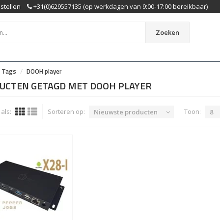
stellen
+31(0)629557135 (op werkdagen van 9:00-17:00 bereikbaar)
Zoeken
Tags
DOOH player
UCTEN GETAGD MET DOOH PLAYER
als:
Sorteren op:
Toon:
Nieuwste producten
8