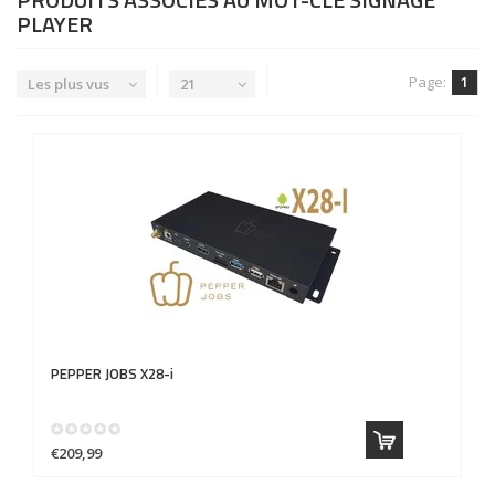
PLAYER
Page:
1
Les plus vus
21
PEPPER JOBS
X28-i
€209,99