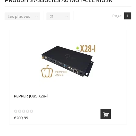
Page:
1
Les plus vus
21
PEPPER JOBS
X28-i
€209,99