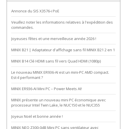
Annonce du SIS X3576-i PoE
Veuillez noter les informations relatives à l'expédition des
commandes.
Joyeuses fêtes et une merveilleuse année 2026 !
MINIX B21 | Adaptateur d'affichage sans fil MINIX B21 2 en 1
MINIX B14 Clé HDMI sans fil vers Quad HDMI (1080p)
Le nouveau MINIX ER936-AI est un mini-PC AMD compact.
Est-il performant ?
MINIX ER936-AI Mini PC – Power Meets AI!
MINIX présente un nouveau mini PC économique avec
processeur Intel Twin Lake, le NUC150 et le NUC355
Joyeux Noël et bonne année !
MINIX NEO Z300-0dB Mini PC sans ventilateur avec