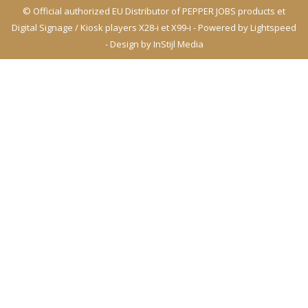
© Official authorized EU Distributor of PEPPER JOBS products et
Digital Signage / Kiosk players X28-i et X99-i - Powered by
Lightspeed
- Design by
InStijl Media