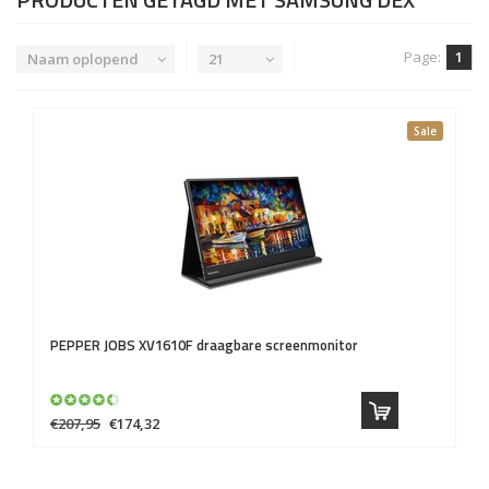
Page:
1
Naam oplopend
21
Sale
PEPPER JOBS
XV1610F draagbare screenmonitor
€207,95
€174,32