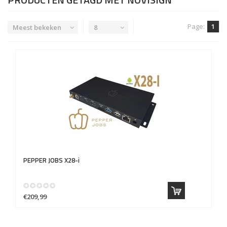
Page:
1
Meest bekeken
8
PEPPER JOBS
X28-i
€209,99