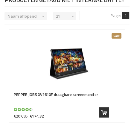
Page:
1
Naam aflopend
21
Sale
PEPPER JOBS
XV1610F draagbare screenmonitor
€207,95
€174,32