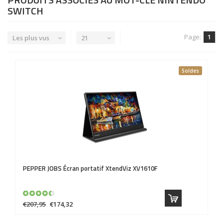
SWITCH
Page:
1
Les plus vus
21
Soldes
PEPPER JOBS
Écran portatif XtendViz XV1610F
€207,95
€174,32