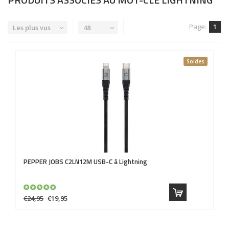
Page:
1
Les plus vus
48
Soldes
PEPPER JOBS
C2LN12M USB-C à Lightning
€24,95
€19,95