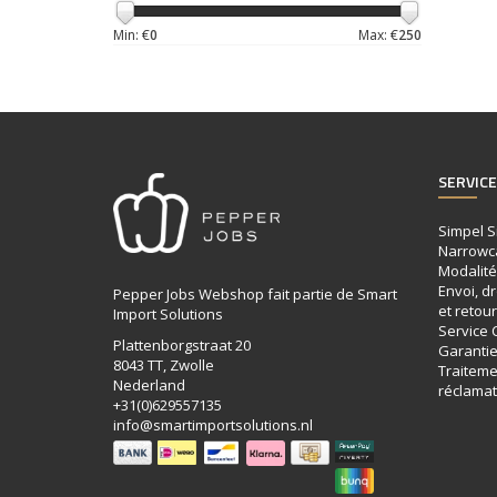
Min: €
0
Max: €
250
SERVICE
Simpel S
Narrowc
Modalité
Envoi, dr
Pepper Jobs Webshop fait partie de Smart
et retour
Import Solutions
Service C
Plattenborgstraat 20
Garanti
8043 TT, Zwolle
Traiteme
Nederland
réclamat
+31(0)629557135
info@smartimportsolutions.nl