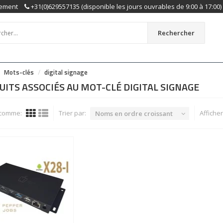
ement
+31(0)629557135 (disponible les jours ouvrables de 9:00 à 17:00)
Rechercher
Mots-clés
digital signage
ITS ASSOCIÉS AU MOT-CLÉ DIGITAL SIGNAGE
 comme:
Trier par:
Afficher
Noms en ordre croissant