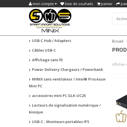
mon compte
liste de souhaits
panier
pai
USB-C Hub / Adapters
Accueil
PRODU
Câbles USB-C
Affichage sans fil
Afficher
Power Delivery Chargeurs / Powerbank
MINIX sans ventilateur / Intel® Processor
Mini PC
accessoires mini PC GLK-UC2X
Lecteurs de signalisation numérique /
kiosque
USB-C - Moniteurs portables IPS