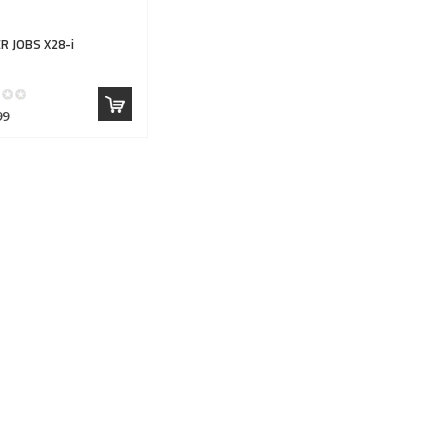
R JOBS
X28-i
99