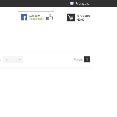
Français
0
Articles
€0,00
:
Page:
1
4