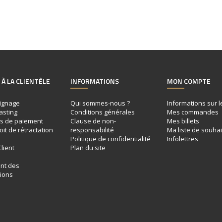
 À LA CLIENTÈLE
INFORMATIONS
MON COMPTE
ignage
Qui sommes-nous ?
Informations sur 
asting
Conditions générales
Mes commandes
s de paiement
Clause de non-
Mes billets
oit de rétractation
responsabilité
Ma liste de souhai
Politique de confidentialité
Infolettres
lient
Plan du site
e
nt des
ions