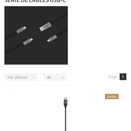
Page:
1
Par défaut
48
Soldes