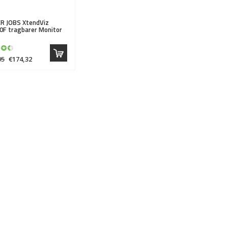
R JOBS
XtendViz
0F tragbarer Monitor
95
€174,32