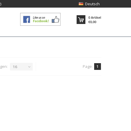
)
Deutsch
0
Artikel
€0,00
gen:
Page:
1
16