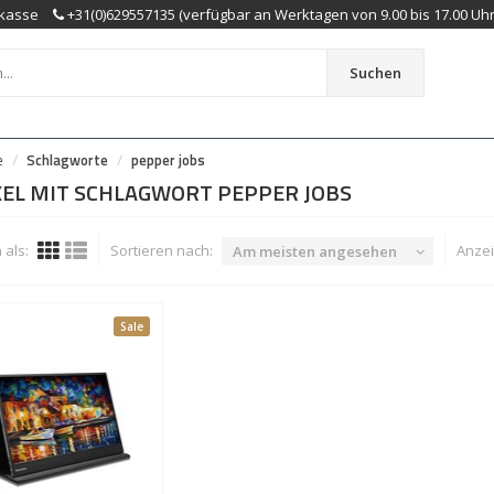
kasse
+31(0)629557135 (verfügbar an Werktagen von 9.00 bis 17.00 Uhr
Suchen
e
Schlagworte
pepper jobs
KEL MIT SCHLAGWORT PEPPER JOBS
als:
Sortieren nach:
Anzei
Am meisten angesehen
Sale