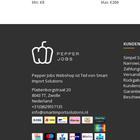
Min: €
0
Max: €
200
KUNDEN
Simpel S
Narrowc
Zahlung
Versand,
Pepper Jobs Webshop ist Teil von Smart
Rückgab
Import Solutions
Kundens
Plattenborgstraat 20
Garanti
8043 TT, Zwolle
Beschwe
Nederland
+31(0)629557135
info@smartimportsolutions.nl