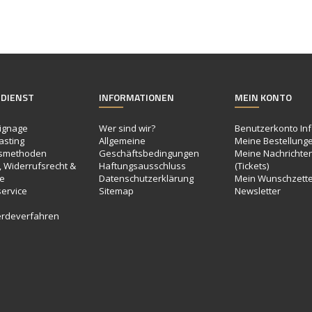
DIENST
INFORMATIONEN
MEIN KONTO
ignage
Wer sind wir?
Benutzerkonto In
asting
Allgemeine
Meine Bestellung
smethoden
Geschäftsbedingungen
Meine Nachrichte
 Widerrufsrecht &
Haftungsausschluss
(Tickets)
e
Datenschutzerklärung
Mein Wunschzette
ervice
Sitemap
Newsletter
e
rdeverfahren