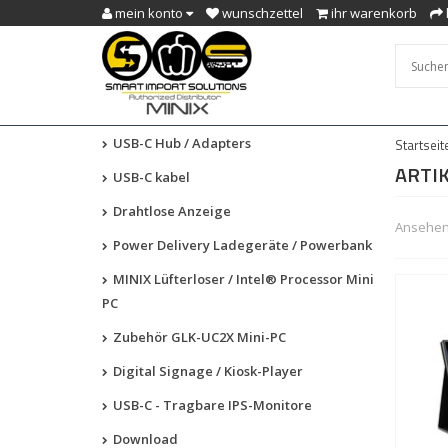
mein konto
wunschzettel
ihr warenkorb
USB-C Hub / Adapters
Startseit
ARTI
USB-C kabel
Drahtlose Anzeige
Ansehen 
Power Delivery Ladegeräte / Powerbank
MINIX Lüfterloser / Intel® Processor Mini
PC
Zubehör GLK-UC2X Mini-PC
Digital Signage / Kiosk-Player
USB-C - Tragbare IPS-Monitore
Download