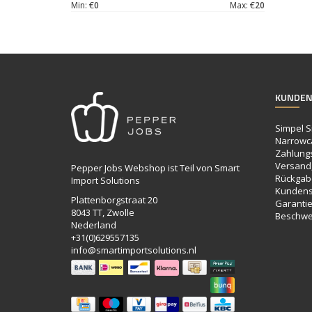
Min: €
0
Max: €
20
KUNDEN
Simpel S
Narrowc
Zahlung
Versand,
Pepper Jobs Webshop ist Teil von Smart
Rückgab
Import Solutions
Kundens
Plattenborgstraat 20
Garanti
8043 TT, Zwolle
Beschwe
Nederland
+31(0)629557135
info@smartimportsolutions.nl