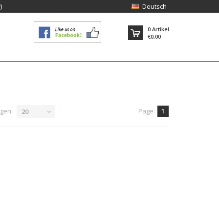
)
Deutsch
0
Artikel
€0,00
gen:
Page:
1
20