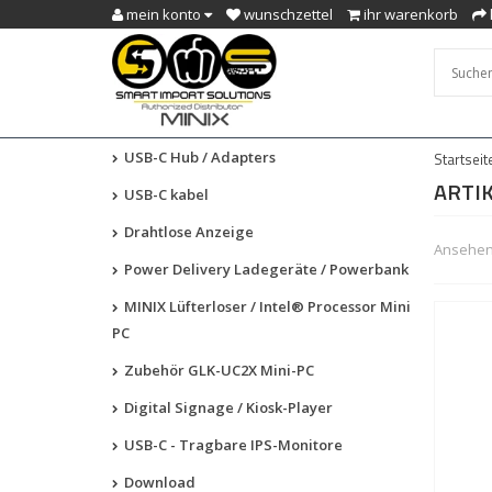
mein konto
wunschzettel
ihr warenkorb
USB-C Hub / Adapters
Startseit
ARTIK
USB-C kabel
Drahtlose Anzeige
Ansehen 
Power Delivery Ladegeräte / Powerbank
MINIX Lüfterloser / Intel® Processor Mini
PC
Zubehör GLK-UC2X Mini-PC
Digital Signage / Kiosk-Player
USB-C - Tragbare IPS-Monitore
Download