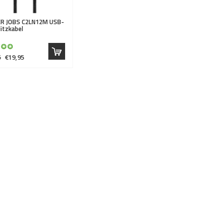
R JOBS
C2LN12M USB-
litzkabel
5
€19,95