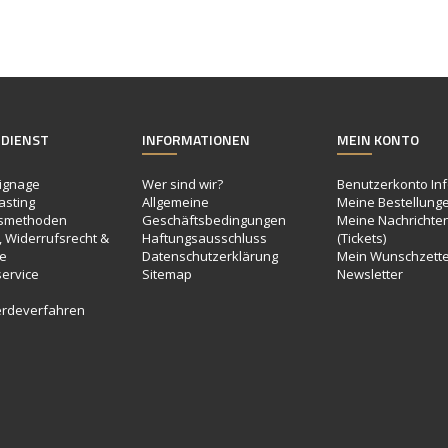
DIENST
INFORMATIONEN
MEIN KONTO
ignage
Wer sind wir?
Benutzerkonto In
asting
Allgemeine
Meine Bestellung
smethoden
Geschäftsbedingungen
Meine Nachrichte
 Widerrufsrecht &
Haftungsausschluss
(Tickets)
e
Datenschutzerklärung
Mein Wunschzette
ervice
Sitemap
Newsletter
e
rdeverfahren