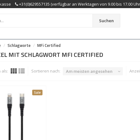
kasse
+31(0)629557135 (verfügbar an Werktagen von 9.00 bis 17.00 Uhr
Suchen
e
Schlagworte
MFi Certified
EL MIT SCHLAGWORT MFI CERTIFIED
als:
Sortieren nach:
Anzei
Am meisten angesehen
Sale